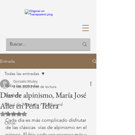
Entrada
Todas las entradas
Gonzalo Muley
Todas las entradas
2 feb 2023
2 min de lectura
Días de alpinismo, María José
Escalada
Aller en Peña Telera
Esquí de Montaña / Splitboard
Alpinismo
Obtuvo NaN de 5 estrellas.
Cada día es más complicado disfrutar 
Otros
de las clásicas  vías de alpinismo en el 
pirineo. El frío cada vez escasea más y 