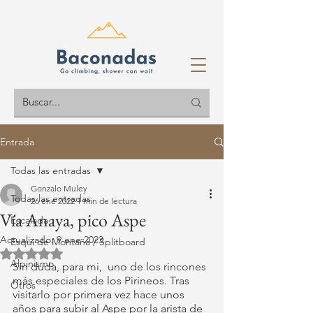
Entrada
Todas las entradas
Gonzalo Muley
Todas las entradas
26 ene 2022
1 min de lectura
Vía Anaya, pico Aspe
Escalada
Actualizado:
9 ene 2023
Esquí de Montaña / Splitboard
Obtuvo NaN de 5 estrellas.
Alpinismo
Sin duda, para mi,  uno de los rincones 
más especiales de los Pirineos. Tras 
Otros
visitarlo por primera vez hace unos 
años para subir al Aspe por la arista de 